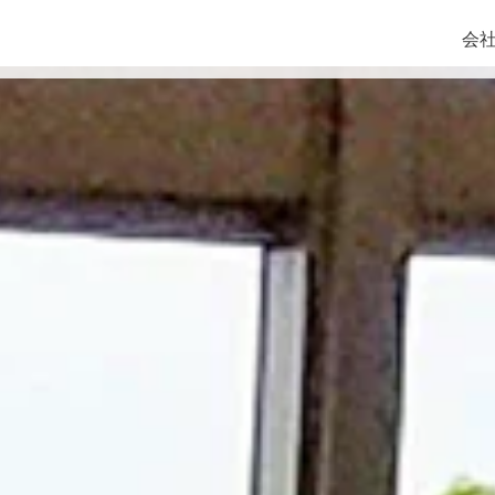
Skip
シマダ（シマダグループ
to
会
content