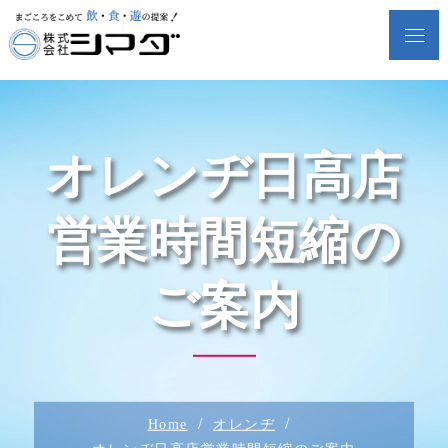
Skip
Menu
to
株式会社シマダ
content
（シマダグルー
プ）
オレンヂ日高店
営業時間短縮の
ご案内
Home
オレンヂ